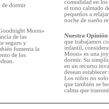
comodidad en los 
a de dormir
el tono calmado de
pequeños a relajar
noche de sueño re
Goodnight Moon»
Nuestra Opinión
ancia de las
que trabajamos co
te seguro y
infantil, conside
mbién fomenta la
Moon» es una joya 
ento de los
dormir. Su simplic
odean.
en un recurso inva
desean establecer 
Los niños no solo 
que también se be
calma que transmi