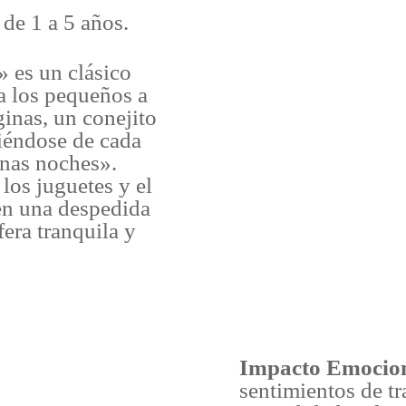
de 1 a 5 años.
es un clásico
a los pequeños a
ginas, un conejito
diéndose de cada
enas noches».
 los juguetes y el
ben una despedida
era tranquila y
Impacto Emocio
sentimientos de tr