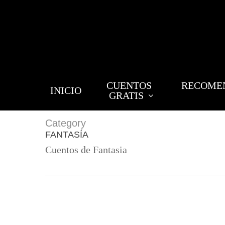
Skip
to
main
content
CUENTOS
RECOME
INICIO
GRATIS
Category
FANTASÍA
Cuentos de Fantasia