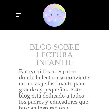
Skip
to
Menu
main
content
BLOG SOBRE
LECTURA
INFANTIL
Bienvenidos al espacio
donde la lectura se convierte
en un viaje fascinante para
grandes y pequeños. Este
blog está dedicado a todos
los padres y educadores que
buscan inspiración y