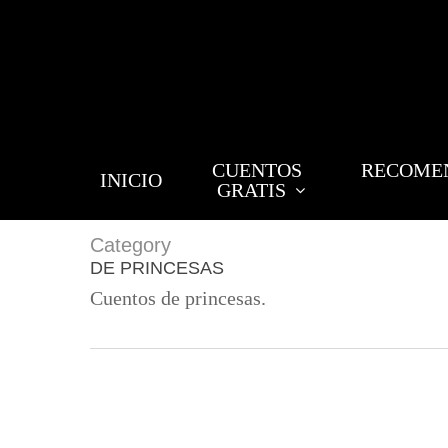
Skip
to
main
content
CUENTOS
RECOME
INICIO
GRATIS
Category
DE PRINCESAS
Cuentos de princesas.