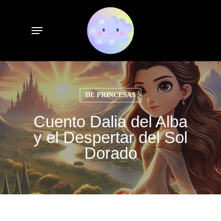
Skip
to
Menu
main
content
DE PRINCESAS
Cuento Dalia del Alba
y el Despertar del Sol
Dorado