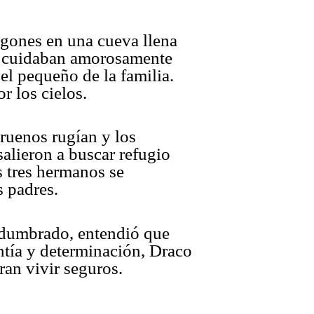
agones en una cueva llena
na cuidaban amorosamente
el pequeño de la familia.
r los cielos.
truenos rugían y los
lieron a buscar refugio
s tres hermanos se
s padres.
sadumbrado, entendió que
ntía y determinación, Draco
an vivir seguros.