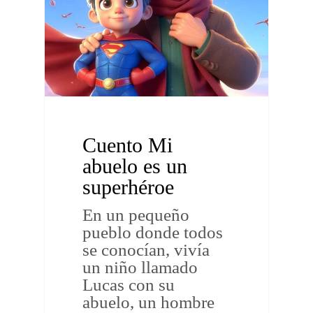
Cuento Mi
abuelo es un
superhéroe
En un pequeño
pueblo donde todos
se conocían, vivía
un niño llamado
Lucas con su
abuelo, un hombre