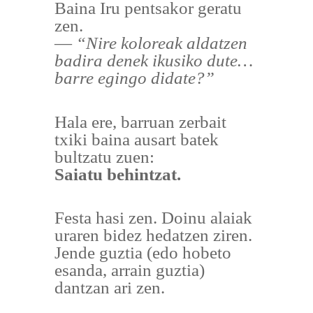
Baina Iru pentsakor geratu
zen.
—
“Nire koloreak aldatzen
badira denek ikusiko dute…
barre egingo didate?”
Hala ere, barruan zerbait
txiki baina ausart batek
bultzatu zuen:
Saiatu behintzat.
Festa hasi zen. Doinu alaiak
uraren bidez hedatzen ziren.
Jende guztia (edo hobeto
esanda, arrain guztia)
dantzan ari zen.