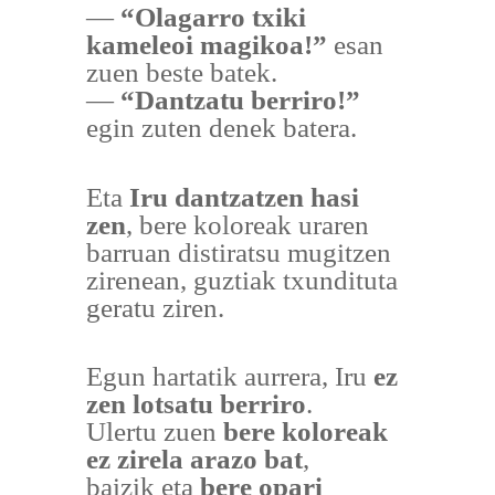
—
“Olagarro txiki
kameleoi magikoa!”
esan
zuen beste batek.
—
“Dantzatu berriro!”
egin zuten denek batera.
Eta
Iru dantzatzen hasi
zen
, bere koloreak uraren
barruan distiratsu mugitzen
zirenean, guztiak txundituta
geratu ziren.
Egun hartatik aurrera, Iru
ez
zen lotsatu berriro
.
Ulertu zuen
bere koloreak
ez zirela arazo bat
,
baizik eta
bere opari