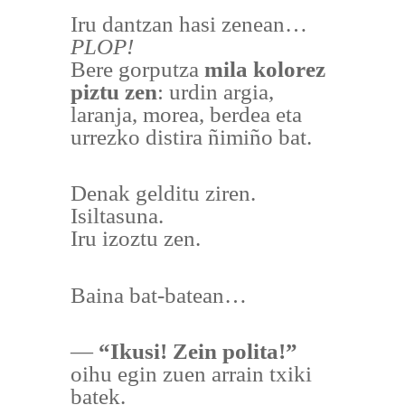
Iru dantzan hasi zenean…
PLOP!
Bere gorputza
mila kolorez
piztu zen
: urdin argia,
laranja, morea, berdea eta
urrezko distira ñimiño bat.
Denak gelditu ziren.
Isiltasuna.
Iru izoztu zen.
Baina bat-batean…
—
“Ikusi! Zein polita!”
oihu egin zuen arrain txiki
batek.