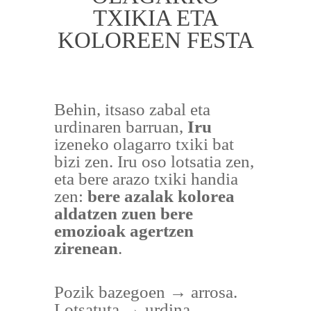
TXIKIA ETA
KOLOREEN FESTA
Behin, itsaso zabal eta
urdinaren barruan,
Iru
izeneko olagarro txiki bat
bizi zen. Iru oso lotsatia zen,
eta bere arazo txiki handia
zen:
bere azalak kolorea
aldatzen zuen bere
emozioak agertzen
zirenean
.
Pozik bazegoen → arrosa.
Lotsatuta → urdina.