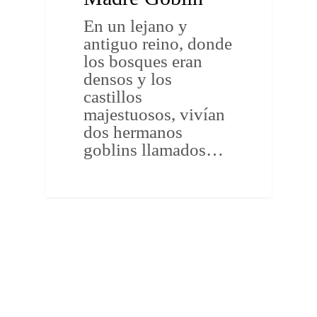
En un lejano y
antiguo reino, donde
los bosques eran
densos y los
castillos
majestuosos, vivían
dos hermanos
goblins llamados…