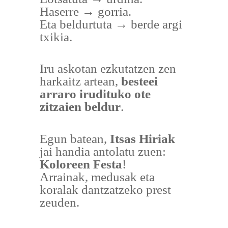
Haserre → gorria.
Eta beldurtuta → berde argi
txikia.
Iru askotan ezkutatzen zen
harkaitz artean,
besteei
arraro irudituko ote
zitzaien beldur
.
Egun batean,
Itsas Hiriak
jai handia antolatu zuen:
Koloreen Festa
!
Arrainak, medusak eta
koralak dantzatzeko prest
zeuden.