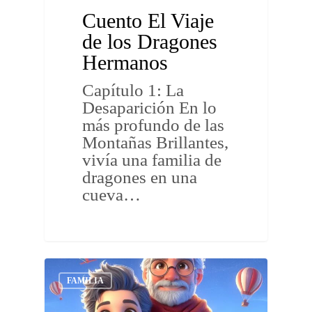
Cuento El Viaje
de los Dragones
Hermanos
Capítulo 1: La
Desaparición En lo
más profundo de las
Montañas Brillantes,
vivía una familia de
dragones en una
cueva…
FAMILIA