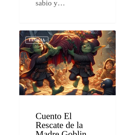
sabio y…
FAMILIA
Cuento El
Rescate de la
Madre Goblin