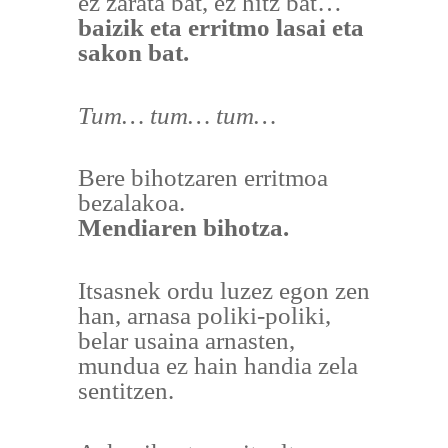
ez zarata bat, ez hitz bat…
baizik eta erritmo lasai eta
sakon bat.
Tum… tum… tum…
Bere bihotzaren erritmoa
bezalakoa.
Mendiaren bihotza.
Itsasnek ordu luzez egon zen
han, arnasa poliki-poliki,
belar usaina arnasten,
mundua ez hain handia zela
sentitzen.