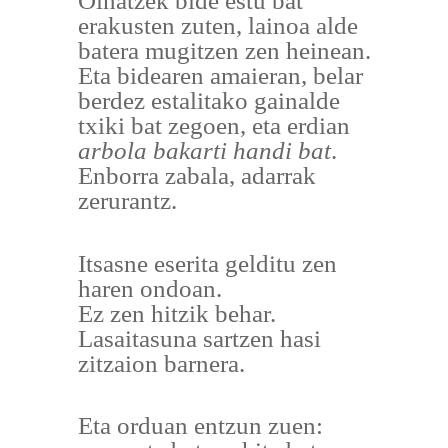
Oinatzek bide estu bat
erakusten zuten, lainoa alde
batera mugitzen zen heinean.
Eta bidearen amaieran, belar
berdez estalitako gainalde
txiki bat zegoen, eta erdian
arbola bakarti handi bat
.
Enborra zabala, adarrak
zerurantz.
Itsasne eserita gelditu zen
haren ondoan.
Ez zen hitzik behar.
Lasaitasuna sartzen hasi
zitzaion barnera.
Eta orduan entzun zuen: