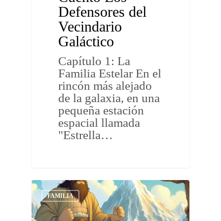
Defensores del
Vecindario
Galáctico
Capítulo 1: La
Familia Estelar En el
rincón más alejado
de la galaxia, en una
pequeña estación
espacial llamada
"Estrella…
FAMILIA