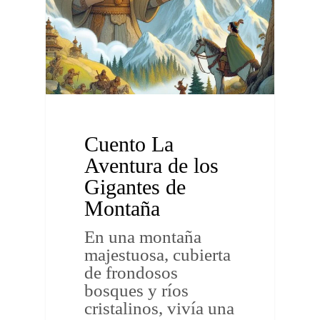
Cuento La
Aventura de los
Gigantes de
Montaña
En una montaña
majestuosa, cubierta
de frondosos
bosques y ríos
cristalinos, vivía una