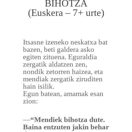
BIHOTZA
(Euskera – 7+ urte)
Itsasne izeneko neskatxa bat
bazen, beti galdera asko
egiten zituena. Eguraldia
zergatik aldatzen zen,
nondik zetorren haizea, eta
mendiak zergatik ziruditen
hain isilik.
Egun batean, amamak esan
zion:
—
“Mendiek bihotza dute.
Baina entzuten jakin behar