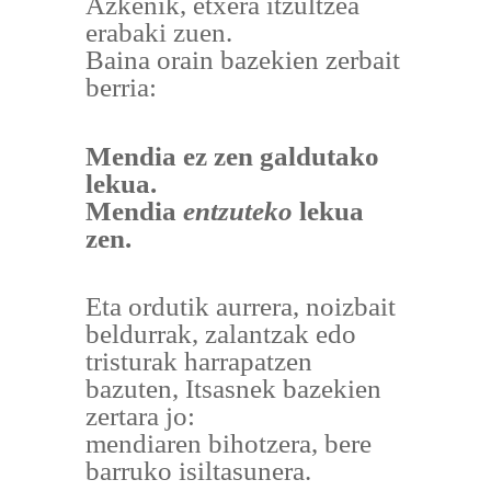
Azkenik, etxera itzultzea
erabaki zuen.
Baina orain bazekien zerbait
berria:
Mendia ez zen galdutako
lekua.
Mendia
entzuteko
lekua
zen.
Eta ordutik aurrera, noizbait
beldurrak, zalantzak edo
tristurak harrapatzen
bazuten, Itsasnek bazekien
zertara jo:
mendiaren bihotzera, bere
barruko isiltasunera.