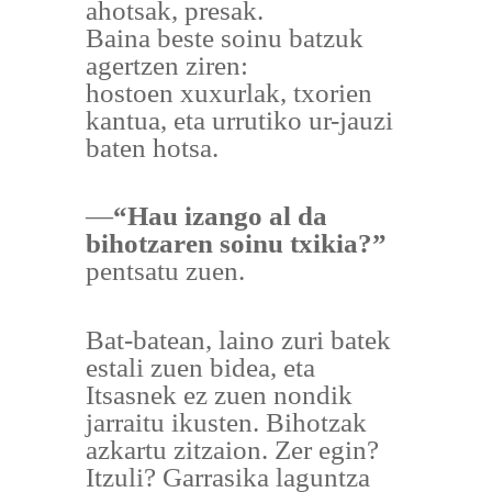
ahotsak, presak.
Baina beste soinu batzuk
agertzen ziren:
hostoen xuxurlak, txorien
kantua, eta urrutiko ur-jauzi
baten hotsa.
—
“Hau izango al da
bihotzaren soinu txikia?”
pentsatu zuen.
Bat-batean, laino zuri batek
estali zuen bidea, eta
Itsasnek ez zuen nondik
jarraitu ikusten. Bihotzak
azkartu zitzaion. Zer egin?
Itzuli? Garrasika laguntza