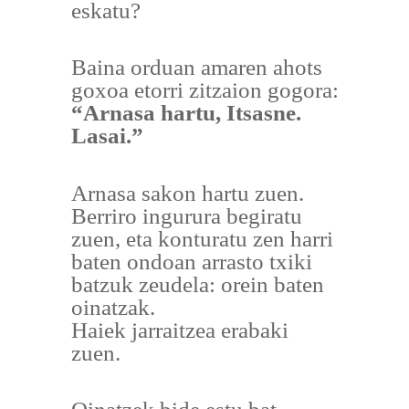
eskatu?
Baina orduan amaren ahots
goxoa etorri zitzaion gogora:
“Arnasa hartu, Itsasne.
Lasai.”
Arnasa sakon hartu zuen.
Berriro ingurura begiratu
zuen, eta konturatu zen harri
baten ondoan arrasto txiki
batzuk zeudela: orein baten
oinatzak.
Haiek jarraitzea erabaki
zuen.