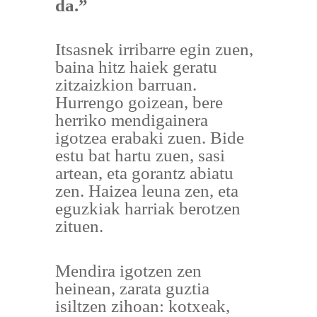
da.”
Itsasnek irribarre egin zuen,
baina hitz haiek geratu
zitzaizkion barruan.
Hurrengo goizean, bere
herriko mendigainera
igotzea erabaki zuen. Bide
estu bat hartu zuen, sasi
artean, eta gorantz abiatu
zen. Haizea leuna zen, eta
eguzkiak harriak berotzen
zituen.
Mendira igotzen zen
heinean, zarata guztia
isiltzen zihoan: kotxeak,