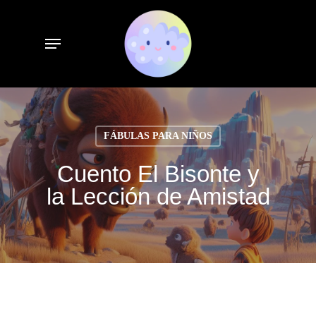
Skip
to
Menu
main
content
FÁBULAS PARA NIÑOS
Cuento El Bisonte y
la Lección de Amistad