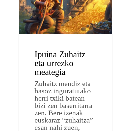
Ipuina Zuhaitz
eta urrezko
meategia
Zuhaitz mendiz eta
basoz inguratutako
herri txiki batean
bizi zen baserritarra
zen. Bere izenak
euskaraz “zuhaitza”
esan nahi zuen,