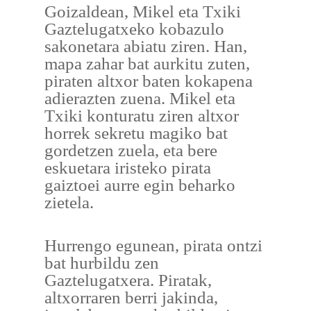
Goizaldean, Mikel eta Txiki
Gaztelugatxeko kobazulo
sakonetara abiatu ziren. Han,
mapa zahar bat aurkitu zuten,
piraten altxor baten kokapena
adierazten zuena. Mikel eta
Txiki konturatu ziren altxor
horrek sekretu magiko bat
gordetzen zuela, eta bere
eskuetara iristeko pirata
gaiztoei aurre egin beharko
zietela.
Hurrengo egunean, pirata ontzi
bat hurbildu zen
Gaztelugatxera. Piratak,
altxorraren berri jakinda,