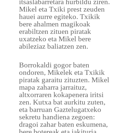
itsaslabarretara hurbildu ziren.
Mikel eta Txiki prest zeuden
hauei aurre egiteko. Txikik
bere ahalmen magikoak
erabiltzen zituen piratak
uxatzeko eta Mikel bere
abileziaz baliatzen zen.
Borrokaldi gogor baten
ondoren, Mikelek eta Txikik
piratak garaitu zituzten. Mikel
mapa zaharra jarraituz,
altxorraren kokapenera iritsi
zen. Kutxa bat aurkitu zuten,
eta barruan Gaztelugatxeko
sekretu handiena zegoen:
dragoi zahar baten eskumena,
bere botereak eta jakituria