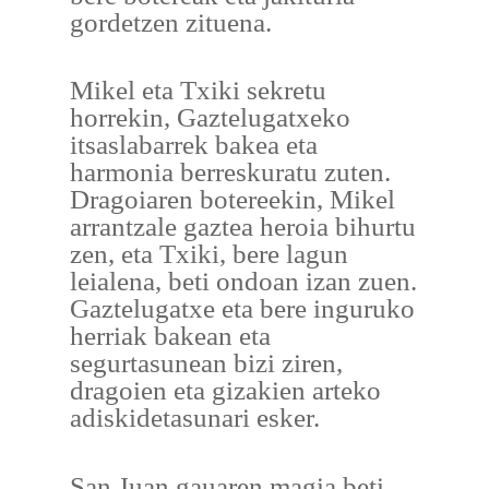
gordetzen zituena.
Mikel eta Txiki sekretu
horrekin, Gaztelugatxeko
itsaslabarrek bakea eta
harmonia berreskuratu zuten.
Dragoiaren botereekin, Mikel
arrantzale gaztea heroia bihurtu
zen, eta Txiki, bere lagun
leialena, beti ondoan izan zuen.
Gaztelugatxe eta bere inguruko
herriak bakean eta
segurtasunean bizi ziren,
dragoien eta gizakien arteko
adiskidetasunari esker.
San Juan gauaren magia beti