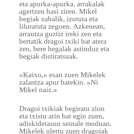
eta apurka-apurka, arrakalak
agertzen hasi ziren. Mikel
begiak zabalik, izututa eta
liluratuta zegoen. Azkenean,
arrautza guztiz ireki zen eta
bertatik dragoi txiki bat atera
zen, bere hegalak astinduz eta
begiak distiratsuak.
«Kaixo,» esan zuen Mikelek
zalantza apur batekin. «Ni
Mikel naiz.»
Dragoi txikiak begiratu zion
eta txistu arin bat egin zuen,
adiskidetasun seinale moduan.
Mikelek ulertu zuen dragoiak