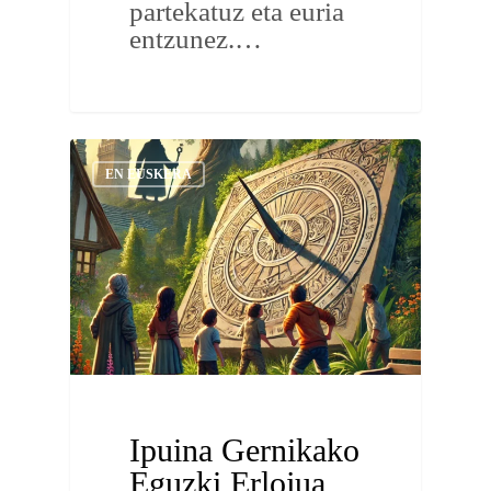
partekatuz eta euria
entzunez.…
EN EUSKERA
Ipuina Gernikako
Eguzki Erlojua