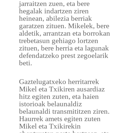
jarraitzen zuen, eta bere
hegalak indartzen ziren
heinean, abilezia berriak
garatzen zituen. Mikelek, bere
aldetik, arrantzan eta borrokan
trebetasun gehiago lortzen
zituen, bere herria eta lagunak
defendatzeko prest zegoelarik
beti.
Gaztelugatxeko herritarrek
Mikel eta Txikiren ausardiaz
hitz egiten zuten, eta haien
istorioak belaunaldiz
belaunaldi transmititzen ziren.
Haurrek amets egiten zuten
Mikel eta Txikirekin