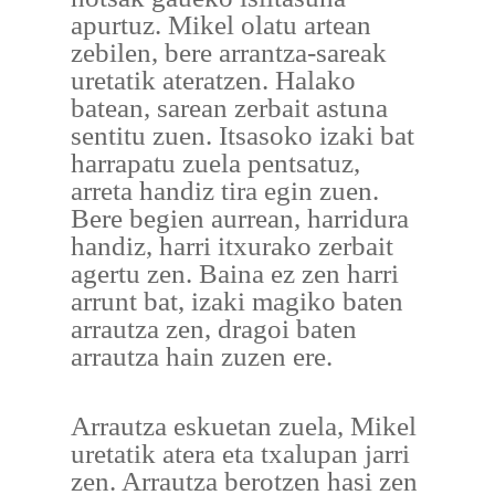
apurtuz. Mikel olatu artean
zebilen, bere arrantza-sareak
uretatik ateratzen. Halako
batean, sarean zerbait astuna
sentitu zuen. Itsasoko izaki bat
harrapatu zuela pentsatuz,
arreta handiz tira egin zuen.
Bere begien aurrean, harridura
handiz, harri itxurako zerbait
agertu zen. Baina ez zen harri
arrunt bat, izaki magiko baten
arrautza zen, dragoi baten
arrautza hain zuzen ere.
Arrautza eskuetan zuela, Mikel
uretatik atera eta txalupan jarri
zen. Arrautza berotzen hasi zen