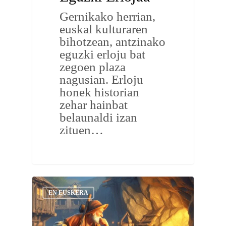
Gernikako herrian,
euskal kulturaren
bihotzean, antzinako
eguzki erloju bat
zegoen plaza
nagusian. Erloju
honek historian
zehar hainbat
belaunaldi izan
zituen…
EN EUSKERA