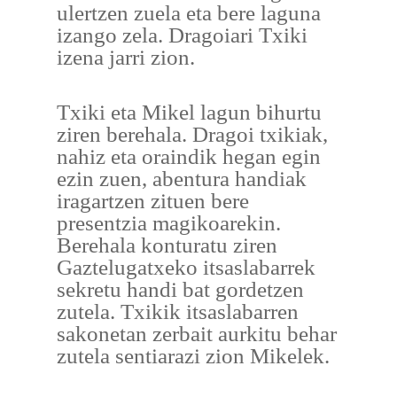
ulertzen zuela eta bere laguna
izango zela. Dragoiari Txiki
izena jarri zion.
Txiki eta Mikel lagun bihurtu
ziren berehala. Dragoi txikiak,
nahiz eta oraindik hegan egin
ezin zuen, abentura handiak
iragartzen zituen bere
presentzia magikoarekin.
Berehala konturatu ziren
Gaztelugatxeko itsaslabarrek
sekretu handi bat gordetzen
zutela. Txikik itsaslabarren
sakonetan zerbait aurkitu behar
zutela sentiarazi zion Mikelek.