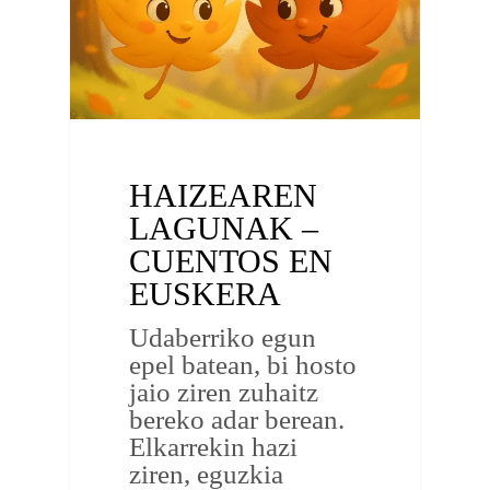
HAIZEAREN
LAGUNAK –
CUENTOS EN
EUSKERA
Udaberriko egun
epel batean, bi hosto
jaio ziren zuhaitz
bereko adar berean.
Elkarrekin hazi
ziren, eguzkia