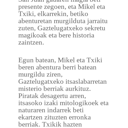
presente zegoen, eta Mikel eta
Txiki, elkarrekin, betiko
abenturetan murgilduta jarraitu
zuten, Gaztelugatxeko sekretu
magikoak eta bere historia
zaintzen.
Egun batean, Mikel eta Txiki
beren abentura berri batean
murgildu ziren,
Gaztelugatxeko itsaslabarretan
misterio berriak aurkituz.
Piratak desagertu arren,
itsasoko izaki mitologikoek eta
naturaren indarrek beti
ekartzen zituzten erronka
berriak. Txikik hazten