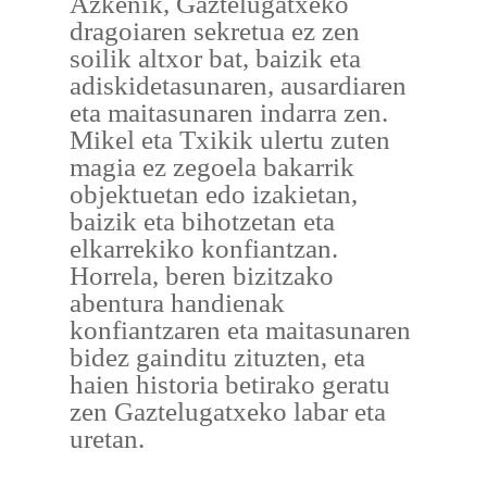
Azkenik, Gaztelugatxeko
dragoiaren sekretua ez zen
soilik altxor bat, baizik eta
adiskidetasunaren, ausardiaren
eta maitasunaren indarra zen.
Mikel eta Txikik ulertu zuten
magia ez zegoela bakarrik
objektuetan edo izakietan,
baizik eta bihotzetan eta
elkarrekiko konfiantzan.
Horrela, beren bizitzako
abentura handienak
konfiantzaren eta maitasunaren
bidez gainditu zituzten, eta
haien historia betirako geratu
zen Gaztelugatxeko labar eta
uretan.