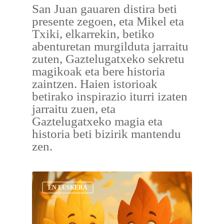
San Juan gauaren distira beti
presente zegoen, eta Mikel eta
Txiki, elkarrekin, betiko
abenturetan murgilduta jarraitu
zuten, Gaztelugatxeko sekretu
magikoak eta bere historia
zaintzen. Haien istorioak
betirako inspirazio iturri izaten
jarraitu zuen, eta
Gaztelugatxeko magia eta
historia beti bizirik mantendu
zen.
EN EUSKERA