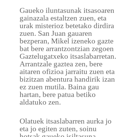
Gaueko iluntasunak itsasoaren
gainazala estaltzen zuen, eta
urak misterioz betetako dirdira
zuen. San Juan gauaren
bezperan, Mikel izeneko gazte
bat bere arrantzontzian zegoen
Gaztelugatxeko itsaslabarretan.
Arrantzale gaztea zen, bere
aitaren ofizioa jarraitu zuen eta
bizitzan abentura handirik izan
ez zuen mutila. Baina gau
hartan, bere patua betiko
aldatuko zen.
Olatuek itsaslabarren aurka jo
eta jo egiten zuten, soinu
hotsak gaueko isiltasuna