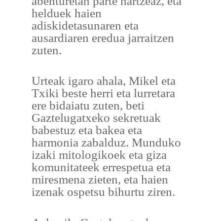
abenturetan parte hartzeaz, eta
helduek haien
adiskidetasunaren eta
ausardiaren eredua jarraitzen
zuten.
Urteak igaro ahala, Mikel eta
Txiki beste herri eta lurretara
ere bidaiatu zuten, beti
Gaztelugatxeko sekretuak
babestuz eta bakea eta
harmonia zabalduz. Munduko
izaki mitologikoek eta giza
komunitateek errespetua eta
miresmena zieten, eta haien
izenak ospetsu bihurtu ziren.