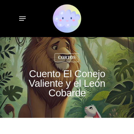
Skip
to
Menu
main
content
CORTOS
Cuento El Conejo
Valiente y el León
Cobarde