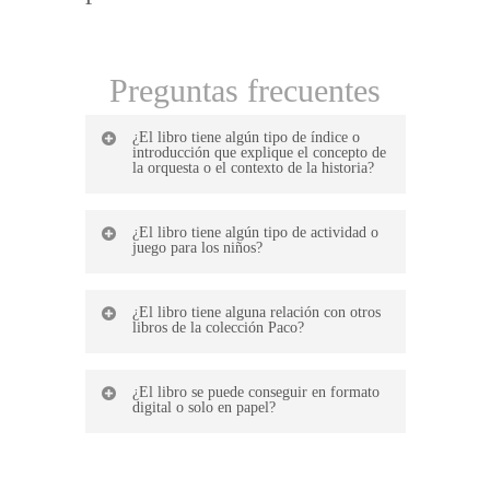
Preguntas frecuentes
¿El libro tiene algún tipo de índice o
introducción que explique el concepto de
la orquesta o el contexto de la historia?
No, el libro no tiene
¿El libro tiene algún tipo de actividad o
ningún tipo de índice o
juego para los niños?
introducción que
No, el libro no tiene
explique el concepto
¿El libro tiene alguna relación con otros
ningún tipo de
de la orquesta o el
libros de la colección Paco?
actividad o juego para
contexto de la historia.
No, el libro no tiene
los niños, solo el
El libro se centra en
¿El libro se puede conseguir en formato
ninguna relación con
cuento y los sonidos.
presentar los
digital o solo en papel?
otros libros de la
Sin embargo, el libro
instrumentos y sus
El libro solo se puede
colección Paco, que
puede servir como
sonidos de forma
conseguir en formato
tienen como
punto de partida para