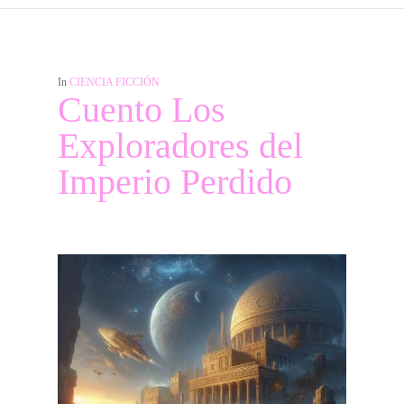
In
CIENCIA FICCIÓN
Cuento Los
Exploradores del
Imperio Perdido