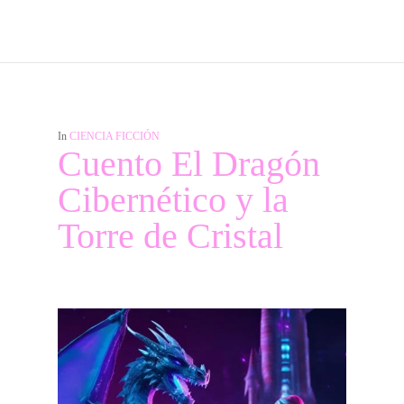
In
CIENCIA FICCIÓN
Cuento El Dragón
Cibernético y la
Torre de Cristal