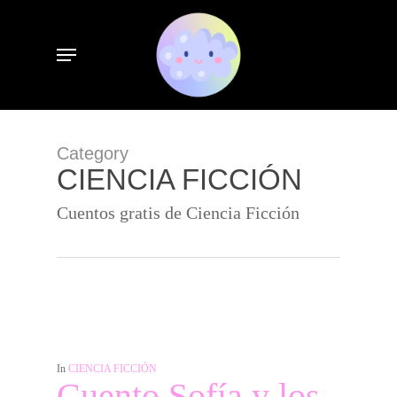
Skip
to
Menu
main
content
Category
CIENCIA FICCIÓN
Cuentos gratis de Ciencia Ficción
In
CIENCIA FICCIÓN
Cuento Sofía y los