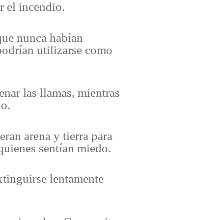
 el incendio.
que nunca habían
podrían utilizarse como
enar las llamas, mientras
no.
eran arena y tierra para
quienes sentían miedo.
xtinguirse lentamente