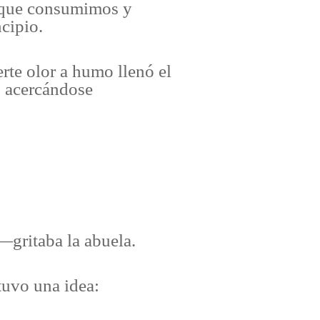
 que consumimos y
ncipio.
rte olor a humo llenó el
e, acercándose
—gritaba la abuela.
tuvo una idea: